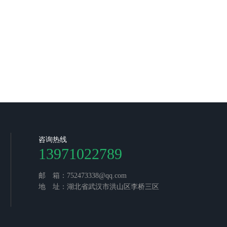
咨询热线
13971022789
邮 箱：752473338@qq.com
地 址：湖北省武汉市洪山区李桥三区