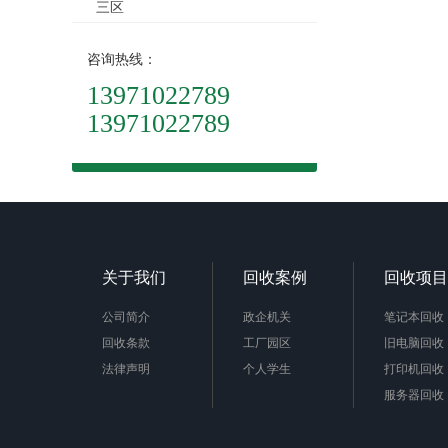
三区
咨询热线：
13971022789
13971022789
关于我们
回收案例
回收项目
公司简介
政企机关
笔记本回收
回收条款
工厂园区
旧电脑回收
法律声明
个人学生
打印机回收
服务器回收
收单反相机
收音响功放