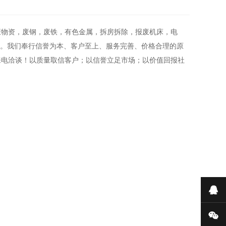
废物资，废钢，废铁，有色金属，拆房拆除，报废机床，电
等。我们奉行信誉为本、客户至上、服务完善、价格合理的原
来电洽谈！以质量取信客户；以信誉立足市场；以价值回报社
在
微