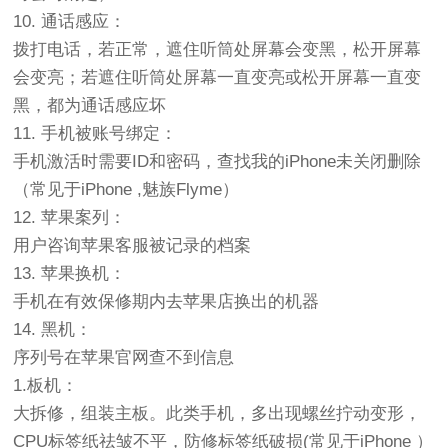
10. 通话感应：
拨打电话，若正常，遮住听筒处屏幕会变黑，松开屏幕
会变亮；若遮住听筒处屏幕一直变亮或松开屏幕一直变
黑，都为通话感应坏
11. 手机被账号绑定：
手机激活时需要ID和密码，查找我的iPhone未关闭删除
（常见于iPhone ,魅族Flyme）
12. 苹果案列：
用户咨询苹果客服被记录的档案
13. 苹果换机：
手机在有效保修期内去苹果店换出的机器
14. 黑机：
序列号在苹果官网查不到信息
1.板机：
大拆修，组装主板。此类手机，多出现螺丝拧动变形，
CPU标签纸祛皱不平，防修标签纸破损(常见于iPhone ）