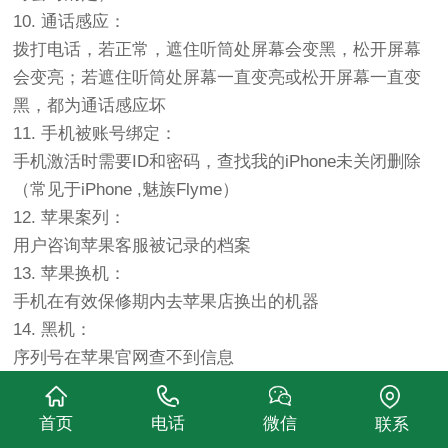
10. 通话感应：
拨打电话，若正常，遮住听筒处屏幕会变黑，松开屏幕
会变亮；若遮住听筒处屏幕一直变亮或松开屏幕一直变
黑，都为通话感应坏
11. 手机被账号绑定：
手机激活时需要ID和密码，查找我的iPhone未关闭删除
（常见于iPhone ,魅族Flyme）
12. 苹果案列：
用户咨询苹果客服被记录的档案
13. 苹果换机：
手机在有效保修期内去苹果店换出的机器
14. 黑机：
序列号在苹果官网查不到信息
1.板机：
大拆修，组装主板。此类手机，多出现螺丝拧动变形，
首页
电话
微信
联系
CPU标签纸祛皱不平，防修标签纸破损(常见于iPhone ）