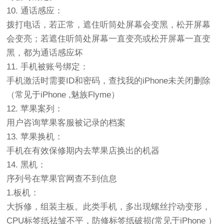
10. 通话感应：
拨打电话，若正常，遮住听筒处屏幕会变黑，松开屏幕
会变亮；若遮住听筒处屏幕一直变亮或松开屏幕一直变
黑，都为通话感应坏
11. 手机被账号绑定：
手机激活时需要ID和密码，查找我的iPhone未关闭删除
（常见于iPhone ,魅族Flyme）
12. 苹果案列：
用户咨询苹果客服被记录的档案
13. 苹果换机：
手机在有效保修期内去苹果店换出的机器
14. 黑机：
序列号在苹果官网查不到信息
1.板机：
大拆修，组装主板。此类手机，多出现螺丝拧动变形，
CPU标签纸祛皱不平，防修标签纸破损(常见于iPhone ）