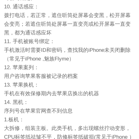
10. 通话感应：
拨打电话，若正常，遮住听筒处屏幕会变黑，松开屏幕
会变亮；若遮住听筒处屏幕一直变亮或松开屏幕一直变
黑，都为通话感应坏
11. 手机被账号绑定：
手机激活时需要ID和密码，查找我的iPhone未关闭删除
（常见于iPhone ,魅族Flyme）
12. 苹果案列：
用户咨询苹果客服被记录的档案
13. 苹果换机：
手机在有效保修期内去苹果店换出的机器
14. 黑机：
序列号在苹果官网查不到信息
1.板机：
大拆修，组装主板。此类手机，多出现螺丝拧动变形，
CPU标签纸祛皱不平，防修标签纸破损(常见于iPhone ）