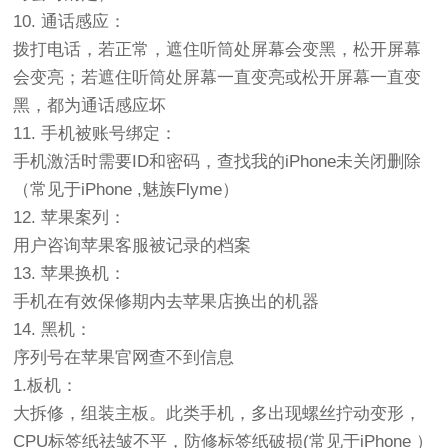
10. 通话感应：
拨打电话，若正常，遮住听筒处屏幕会变黑，松开屏幕
会变亮；若遮住听筒处屏幕一直变亮或松开屏幕一直变
黑，都为通话感应坏
11. 手机被账号绑定：
手机激活时需要ID和密码，查找我的iPhone未关闭删除
（常见于iPhone ,魅族Flyme）
12. 苹果案列：
用户咨询苹果客服被记录的档案
13. 苹果换机：
手机在有效保修期内去苹果店换出的机器
14. 黑机：
序列号在苹果官网查不到信息
1.板机：
大拆修，组装主板。此类手机，多出现螺丝拧动变形，
CPU标签纸祛皱不平，防修标签纸破损(常见于iPhone ）