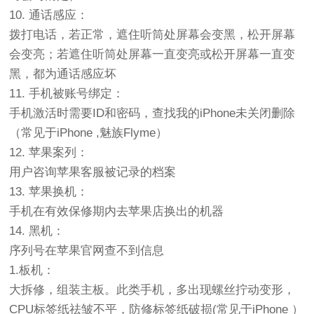
10. 通话感应：
拨打电话，若正常，遮住听筒处屏幕会变黑，松开屏幕
会变亮；若遮住听筒处屏幕一直变亮或松开屏幕一直变
黑，都为通话感应坏
11. 手机被账号绑定：
手机激活时需要ID和密码，查找我的iPhone未关闭删除
（常见于iPhone ,魅族Flyme）
12. 苹果案列：
用户咨询苹果客服被记录的档案
13. 苹果换机：
手机在有效保修期内去苹果店换出的机器
14. 黑机：
序列号在苹果官网查不到信息
1.板机：
大拆修，组装主板。此类手机，多出现螺丝拧动变形，
CPU标签纸祛皱不平，防修标签纸破损(常见于iPhone ）