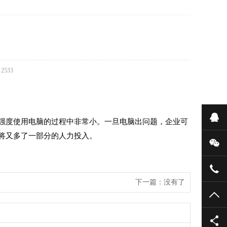
：
2533
在
强度使用电脑的过程中非常小。一旦电脑出问题，企业可
将又多了一部分的人力投入。
微
139
下一篇
：
没有了
TO