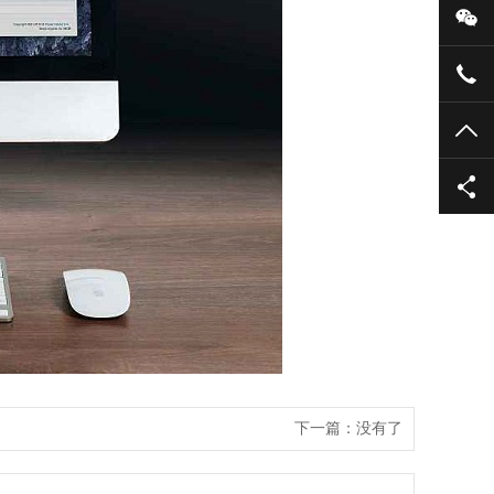
微
139
TO
下一篇
：
没有了