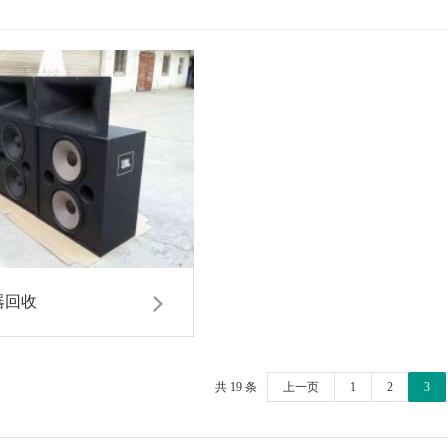
器回收
共 19 条
上一页
1
2
3