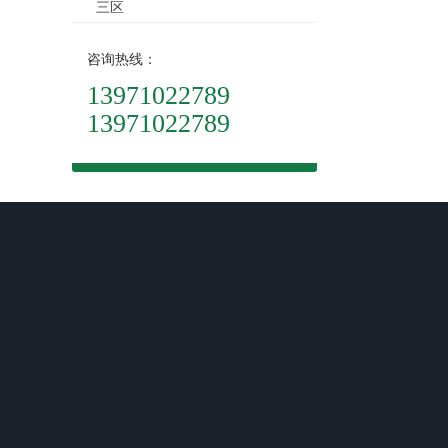
三区
咨询热线：
13971022789
13971022789
关于我们
回收案例
回收项目
公司简介
政企机关
笔记本回收
回收条款
工厂园区
旧电脑回收